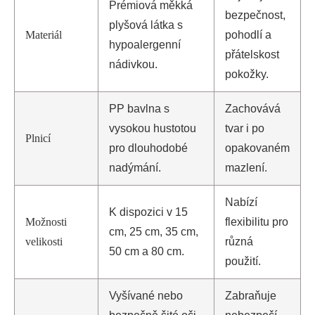
Prémiová měkká
bezpečnost,
plyšová látka s
Materiál
pohodlí a
hypoalergenní
přátelskost
nádivkou.
pokožky.
PP bavlna s
Zachovává
vysokou hustotou
tvar i po
Plnicí
pro dlouhodobé
opakovaném
nadýmání.
mazlení.
Nabízí
K dispozici v 15
Možnosti
flexibilitu pro
cm, 25 cm, 35 cm,
velikosti
různá
50 cm a 80 cm.
použití.
Vyšívané nebo
Zabraňuje