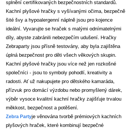
splnění certifikovaných bezpečnostních standardů.
Kachní plyšové hračky s vyšívanými očima, bezpečně
šité švy a hypoalergenní náplně jsou pro kojence
ideální. Vyvarujte se hraček s malými odnímatelnými
díly, abyste zabránili nebezpečím udušení. Hračky
Zebraparty jsou přísně testovány, aby byla zajištěna
úplná bezpečnost pro děti všech věkových skupin.
Kachní plyšové hračky jsou více než jen rozkošné
společníci - jsou to symboly pohodlí, kreativity a
radosti. Ať už nakupujete pro dětského kamaráda,
přízvuk pro domácí výzdobu nebo promyšlený dárek,
výběr vysoce kvalitní kachní hračky zajišťuje trvalou
měkkost, bezpečnost a potěšení.
je věnována tvorbě prémiových kachních
Zebra Party
plyšových hraček, které kombinují bezpečné