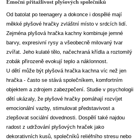
Emoční přitažlivost plyšových společníků
Od batolat po teenagery a dokonce i dospělé mají
měkké plyšové hračky zvláštní místo v srdcích lidí.
Zejména plyšová hračka kachny kombinuje jemné
barvy, expresivní rysy a všeobecně milovaný tvar
zvířat. Jeho kulaté tělo, načechraná křídla a roztomilý
zobák přirozeně evokují teplo a náklonnost.
U dětí může být plyšová hračka kachna víc než jen
hračka - často se stává společníkem, komfortním
objektem a zdrojem zabezpečení. Studie v psychologii
dětí ukázaly, že plyšové hračky pomáhají rozvíjet
emocionální vazby, stimulovat představivost a
zlepšovat sociální dovednosti. Dospělí také najdou
radost z udržování plyšových hraček jako
dekorativních kusů, společníků reliéfního stresu nebo