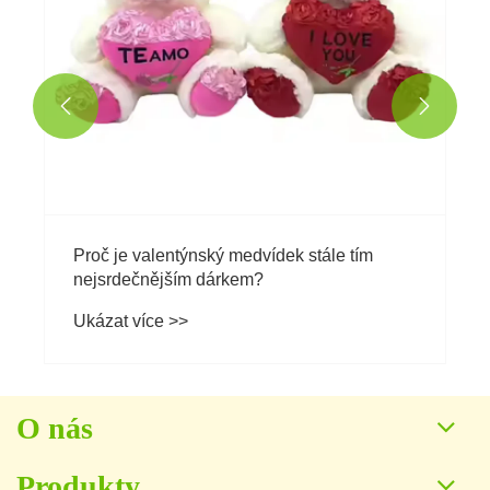


Proč je valentýnský medvídek stále tím
nejsrdečnějším dárkem?
Ukázat více >>
O nás
Produkty