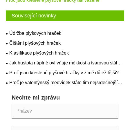
Proč jsou kreslené plyšové hračky tak vážené
Související novinky
Údržba plyšových hraček
Čištění plyšových hraček
Klasifikace plyšových hraček
Jak hustota náplně ovlivňuje měkkost a tvarovou stálost
plyšových hraček?
Proč jsou kreslené plyšové hračky v zimě důležitější?
Proč je valentýnský medvídek stále tím nejsrdečnějším
dárkem?
Nechte mi zprávu