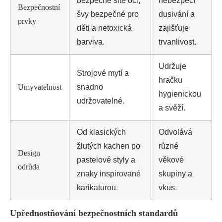
bezpečně šité oči,
nebezpečí
Bezpečnostní
švy bezpečné pro
dusivání a
prvky
děti a netoxická
zajišťuje
barviva.
trvanlivost.
Udržuje
Strojové mytí a
hračku
Umyvatelnost
snadno
hygienickou
udržovatelné.
a svěží.
Od klasických
Odvolává
žlutých kachen po
různé
Design
pastelové styly a
věkové
odrůda
znaky inspirované
skupiny a
karikaturou.
vkus.
Upřednostňování bezpečnostních standardů