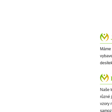
Máme v
vybave
desíte
Naše t
různé 
vzory 
samozř