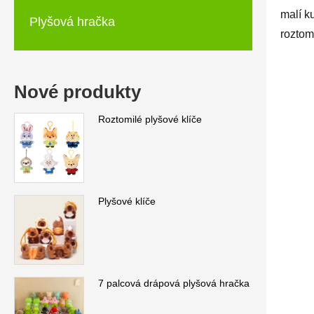
malí k
Plyšová hračka
roztomi
Nové produkty
Roztomilé plyšové klíče
Plyšové klíče
7 palcová drápová plyšová hračka