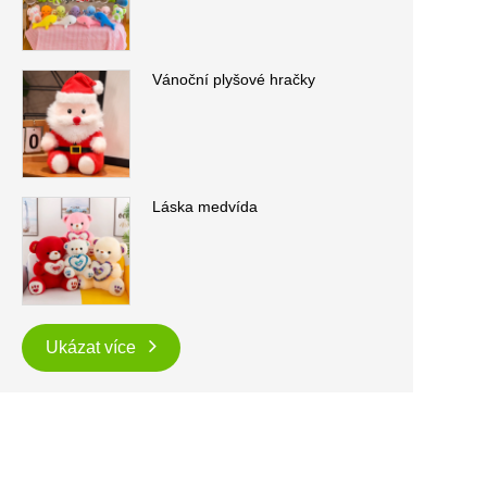
Vánoční plyšové hračky
Láska medvída
Ukázat více