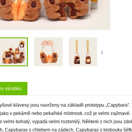
is výrobku
lyšové klávesy jsou navrženy na základě prototypu „Capybara“. T
 jako v pekárně nebo pekařské místnosti, což je velmi zajímavé
je velmi bohatý, vypadá velmi roztomilý. Některé z nich jsou zd
h, Capybaras s chlebem na zádech, Capybaras s klobouky šéfkuc