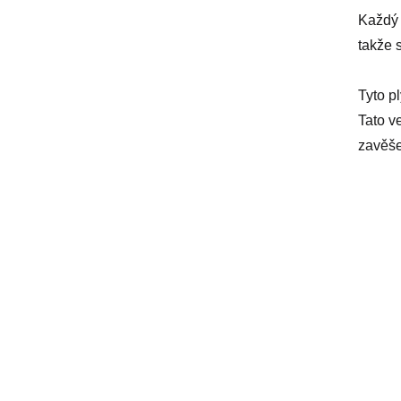
Každý 
takže 
Tyto p
Tato v
zavěše