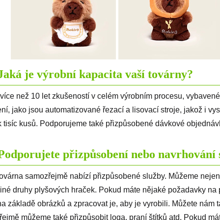
Jaká je výrobní kapacita vaší továrny?
íce než 10 let zkušeností v celém výrobním procesu, vybavené
ní, jako jsou automatizované řezací a lisovací stroje, jakož i 
k tisíc kusů. Podporujeme také přizpůsobené dávkové objednávky
Podporujete přizpůsobení nebo navrhování 
ovárna samozřejmě nabízí přizpůsobené služby. Můžeme nejen p
jiné druhy plyšových hraček. Pokud máte nějaké požadavky na
na základě obrázků a zpracovat je, aby je vyrobili. Můžete nám 
ejmě můžeme také přizpůsobit loga, praní štítků atd. Pokud máte 