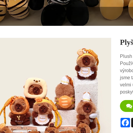
Plyš
Plush
Použív
výrob
jsme t
velmi
posky
F