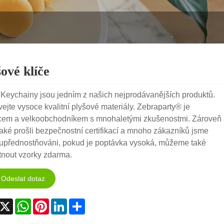
ové klíče
 Keychainy jsou jedním z našich nejprodávanějších produktů.
ejte vysoce kvalitní plyšové materiály. Zebraparty® je
cem a velkoobchodníkem s mnohaletými zkušenostmi. Zároveň
aké prošli bezpečnostní certifikací a mnoho zákazníků jsme
 upřednostňováni, pokud je poptávka vysoká, můžeme také
tnout vzorky zdarma.
Odeslat dotaz
acebook
X
WhatsApp
Pinterest
LinkedIn
Share