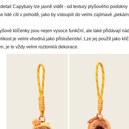
detail Capybary lze jasně vidět - od textury plyšového podokny 
se lidé cítí v pohodě, jako by vstoupili do velmi zajímavé „pekár
lyšové klíčenky jsou nejen vysoce funkční, ale také přidávají nád
elikost je velmi vhodná jako příslušenství. Lze jej použít jako k
n, je to vždy velmi roztomilá dekorace.