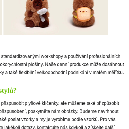
 standardizovanými workshopy a používání profesionálních
vysokorychlostní plošiny. Naše denní produkce může dosáhnout
 a také flexibilní velkoobchodní podnikání v malém měřítku.
stylů?
řizpůsobit plyšové klíčenky, ale můžeme také přizpůsobit
 přizpůsobení, poskytněte nám obrázky. Budeme navrhnout
také poslat vzorky a my je vyrobíme podle vzorků. Pro vás
jakékoli dotazy, kontaktujte nás kdykoli a získejte další