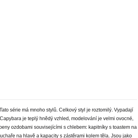
ato série má mnoho stylů. Celkový styl je roztomilý. Vypadají
. Capybara je teplý hnědý vzhled, modelování je velmi ovocné,
obeny ozdobami souvisejícími s chlebem: kapitníky s toastem na
haře na hlavě a kapacity s zástěrami kolem těla. Jsou jako