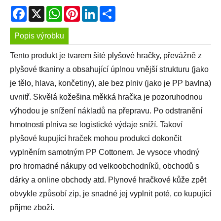
Facebook
X
WhatsApp
Pinterest
LinkedIn
Share
Popis výrobku
Tento produkt je tvarem šité plyšové hračky, převážně z
plyšové tkaniny a obsahující úplnou vnější strukturu (jako
je tělo, hlava, končetiny), ale bez plniv (jako je PP bavlna)
uvnitř. Skvělá kožešina měkká hračka je pozoruhodnou
výhodou je snížení nákladů na přepravu. Po odstranění
hmotnosti plniva se logistické výdaje sníží. Takoví
plyšové kupující hraček mohou produkci dokončit
vyplněním samotným PP Cottonem. Je vysoce vhodný
pro hromadné nákupy od velkoobchodníků, obchodů s
dárky a online obchody atd. Plynové hračkové kůže zpět
obvykle způsobí zip, je snadné jej vyplnit poté, co kupující
přijme zboží.