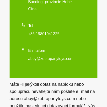
Baoding, provincie Hebei,
Čína

Tel
+86-19801941225

E-mailem
abby@zebrapartytoys.com
Máte -li jakýkoli dotaz na nabídku nebo
spolupráci, neváhejte nám pošlete e -mail na
adresu abby@zebrapartytoys.com nebo
použijte následující dotazovací formulář. Náš