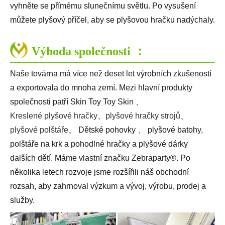
vyhněte se přímému slunečnímu světlu. Po vysušení
můžete plyšový příčel, aby se plyšovou hračku nadýchaly.
Výhoda společnosti ：
Naše továrna má více než deset let výrobních zkušeností
a exportovala do mnoha zemí. Mezi hlavní produkty
společnosti patří Skin Toy Toy Skin 、
Kreslené plyšové hračky
、
plyšové hračky strojů
、
plyšové polštáře
、 Dětské pohovky 、 plyšové batohy,
polštáře na krk a pohodlné hračky a plyšové dárky
dalších dětí. Máme vlastní značku Zebraparty®. Po
několika letech rozvoje jsme rozšířili náš obchodní
rozsah, aby zahrnoval výzkum a vývoj, výrobu, prodej a
služby.