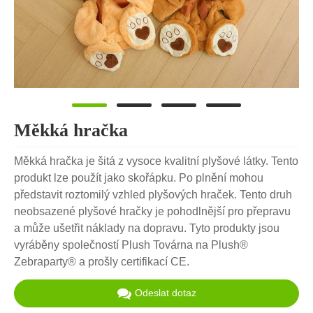
Měkká hračka
Měkká hračka je šitá z vysoce kvalitní plyšové látky. Tento
produkt lze použít jako skořápku. Po plnění mohou
představit roztomilý vzhled plyšových hraček. Tento druh
neobsazené plyšové hračky je pohodlnější pro přepravu
a může ušetřit náklady na dopravu. Tyto produkty jsou
vyráběny společností Plush Továrna na Plush®
Zebraparty® a prošly certifikací CE.
Odeslat dotaz