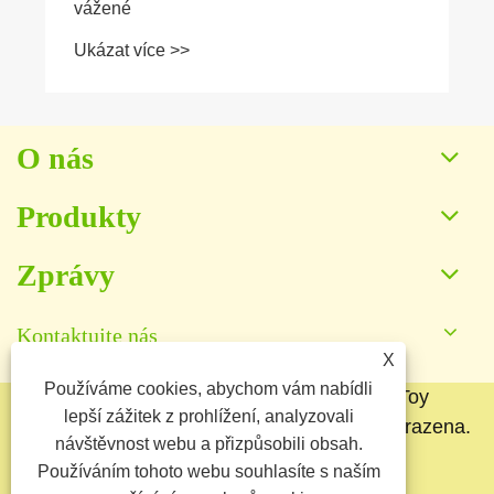
vážené
Ukázat více >>
O nás
Produkty
Zprávy
Kontaktujte nás
X
Používáme cookies, abychom vám nabídli
Copyright © 2025 Baoding Yuankang Toy
lepší zážitek z prohlížení, analyzovali
Manufacturing Co., Ltd. Všechna práva vyhrazena.
návštěvnost webu a přizpůsobili obsah.
Links
Sitemap
RSS
XML
Používáním tohoto webu souhlasíte s naším