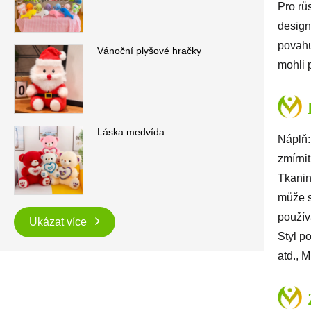
Pro rů
design
povahu
Vánoční plyšové hračky
mohli p
Láska medvída
Náplň:
zmírni
Tkanin
může s
použív
Ukázat více
Styl p
atd., M