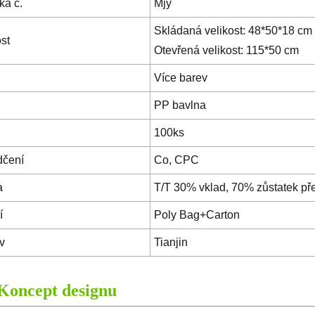
ka č.
Mjy
Skládaná velikost: 48*50*18 cm
st
Otevřená velikost: 115*50 cm
Více barev
PP bavlna
100ks
dčení
Co, CPC
a
T/T 30% vklad, 70% zůstatek p
í
Poly Bag+Carton
v
Tianjin
Koncept designu