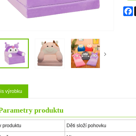
F
is výrobku
Parametry produktu
 produktu
Děti složí pohovku