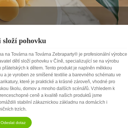
i složí pohovku
na na Továrna na Továrna Zebraparty® je profesionální výrobce
vatel dětí složí pohovku v Číně, specializující se na výrobu
 přátelských k dětem. Tento produkt je naplněn měkkou
u a je vyroben ze smíšené textilie a barevného schématu ve
karikatury, které je praktické a krásné zároveň, vhodné pro
skou školu, domov a mnoho dalších scénářů. Vzhledem k
renceschopné ceně a kvalitě našich produktů jsme
máždili stabilní zákaznickou základnu na domácích i
ičních trzích.
Odeslat dotaz