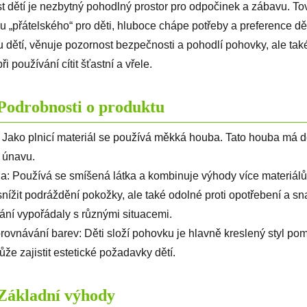
st dětí je nezbytný pohodlný prostor pro odpočinek a zábavu. 
u „přátelského“ pro děti, hluboce chápe potřeby a preference dětí
 dětí, věnuje pozornost bezpečnosti a pohodlí pohovky, ale také
ři používání cítit šťastní a vřele.
Podrobnosti o produktu
 Jako plnicí materiál se používá měkká houba. Tato houba má d
t únavu.
a: Používá se smíšená látka a kombinuje výhody více materiálů.
nížit podráždění pokožky, ale také odolné proti opotřebení a sn
ání vypořádaly s různými situacemi.
orovnávání barev: Děti složí pohovku je hlavně kreslený styl po
ůže zajistit estetické požadavky dětí.
Základní výhody