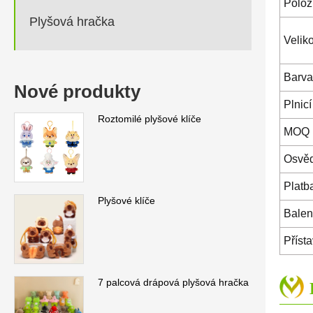
Polož
Plyšová hračka
Veliko
Barva
Nové produkty
Plnicí
Roztomilé plyšové klíče
MOQ
Osvě
Platb
Plyšové klíče
Balen
Přísta
7 palcová drápová plyšová hračka