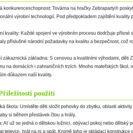
 konkurenceschopnost: Továrna na hračky Zebraparty® poskytuj
ionální výrobní technologií. Pod předpokladem zajištění kvality 
ění kvality: Každé spojení ve výrobním procesu dodržuje přísné 
aly příslušné národní požadavky na kvalitu a bezpečnost, což 
ní zákaznická základna: S cenovou a kvalitními výhodami, děti
nu na domácích i zahraničních trzích. Mnoho mateřských škol, r
ším důkazem naší kvality.
Příležitosti použití
ká škola: Umístěte děti složit pohovky do zbytku, oblasti aktivit
 aby si během přestávek čtou a hrály.
: Ať už se jedná o dětskou ložnici, obývací pokoj nebo dětský p
at televizi, hrát na ni a spát. Kromě toho je skládací konstrukc