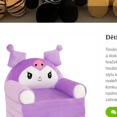
Dět
Továr
a doda
hraček
houbo
stylu 
mateř
konku
nashro
zahran