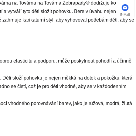
Továrna na Továrna na Továrna Zebraparty® dodržuje koncepce
 a vytváří tyto děti složit pohovku. Bere v úvahu nejen aktivní
E-Mail
 zahrnuje karikaturní styl, aby vyhovoval potřebám dětí, aby se
obrou elasticitu a podporu, může poskytnout pohodlí a účinně
 Děti složí pohovku je nejen měkká na dotek a pokožku, která
adno se čistí, což je pro děti vhodné, aby se v každodenním
mocí vhodného porovnávání barev, jako je růžová, modrá, žlutá