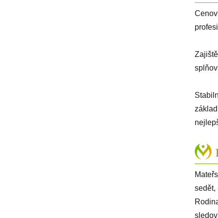
Cenová
profes
Zajišt
splňov
Stabil
základ
nejlep
Mateřs
sedět,
Rodina
sledov