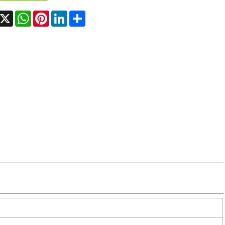
acebook
X
WhatsApp
Pinterest
LinkedIn
Share