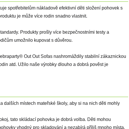
e spotřebitelům nákladově efektivní děti složení pohovek s
produktu je může více rodin snadno vlastnit.
standardy. Produkty prošly více bezpečnostními testy a
rodičům umožnilo kupovat s důvěrou.
 Zebraparty® Out Out Sofas nashromáždily stabilní zákaznickou
odin atd. Užilo naše výrobky dlouho a dobrá pověst je
y a dalších místech mateřské školy, aby si na nich děti mohly
okoj, tato skládací pohovka je dobrá volba. Děti mohou
e pohovky vhodný pro skladování a nezabírá příliš mnoho místa.