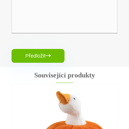
Předložit

Související produkty
Plyšová klíčenka s měkkou hračkou
Ukázat více >>