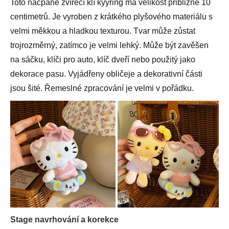
Toto nacpané zvířecí klí kyyring má velikost přibližně 10
centimetrů. Je vyroben z krátkého plyšového materiálu s
velmi měkkou a hladkou texturou. Tvar může zůstat
trojrozměrný, zatímco je velmi lehký. Může být zavěšen
na sáčku, klíči pro auto, klíč dveří nebo použitý jako
dekorace pasu. Vyjádřeny obličeje a dekorativní části
jsou šité. Řemeslné zpracování je velmi v pořádku.
Stage navrhování a korekce