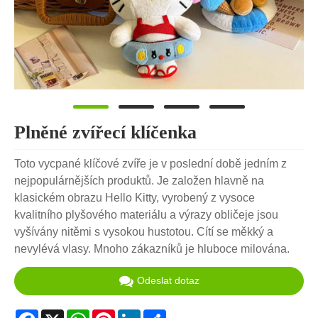
Plněné zvířecí klíčenka
Toto vycpané klíčové zvíře je v poslední době jedním z
nejpopulárnějších produktů. Je založen hlavně na
klasickém obrazu Hello Kitty, vyrobený z vysoce
kvalitního plyšového materiálu a výrazy obličeje jsou
vyšívány nitěmi s vysokou hustotou. Cítí se měkký a
nevylévá vlasy. Mnoho zákazníků je hluboce milována.
Odeslat dotaz
Facebook
X
WhatsApp
Pinterest
LinkedIn
Share