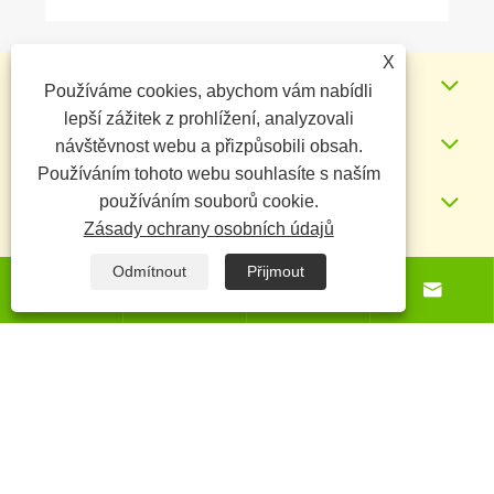
X
O nás
Používáme cookies, abychom vám nabídli
lepší zážitek z prohlížení, analyzovali
Produkty
návštěvnost webu a přizpůsobili obsah.
Používáním tohoto webu souhlasíte s naším
Zprávy
používáním souborů cookie.
Zásady ochrany osobních údajů
Kontaktujte nás
Odmítnout
Přijmout




Copyright © 2025 Baoding Yuankang Toy
Manufacturing Co., Ltd. Všechna práva vyhrazena.
Links
Sitemap
RSS
XML
Zásady ochrany osobních údajů