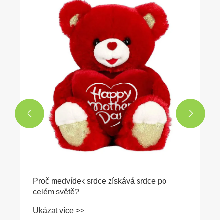
Proč každá školka potřebuje dětské plyšové
pohovky?
Ukázat více >>

